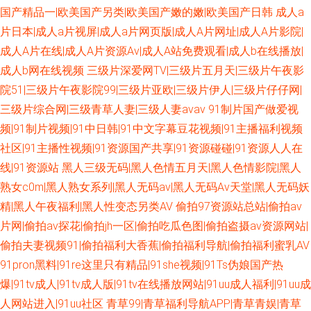
国产精品一|欧美国产另类|欧美国产嫩的嫩|欧美国产日韩
成人a
片日本|成人a片视屏|成人a片网页版|成人A片网址|成人A片影院|
成人A片在线|成人A片资源Av|成人A站免费观看|成人b在线播放|
成人b网在线视频
三级片深爱网TV|三级片五月天|三级片午夜影
院51|三级片午夜影院99|三级片亚欧|三级片伊人|三级片仔仔网|
三级片综合网|三级青草人妻|三级人妻avav
91制片国产做爱视
频|91制片视频|91中日韩|91中文字幕豆花视频|91主播福利视频
社区|91主播性视频|91资源国产共享|91资源碰碰|91资源人人在
线|91资源站
黑人三级无码|黑人色情五月天|黑人色情影院|黑人
熟女c0m|黑人熟女系列|黑人无码av|黑人无码Av天堂|黑人无码妖
精|黑人午夜福利|黑人性变态另类AV
偷拍97资源站总站|偷拍av
片网|偷拍av探花|偷拍jh一区|偷拍吃瓜色图|偷拍盗摄av资源网站|
偷拍夫妻视频91|偷拍福利大香蕉|偷拍福利导航|偷拍福利蜜乳AV
91pron黑料|91re这里只有精品|91she视频|91Ts伪娘国产热
爆|91tv成人|91tv成人版|91tv在线播放网站|91uu成人福利|91uu成
人网站进入|91uu社区
青草99|青草福利导航APP|青草青娱|青草