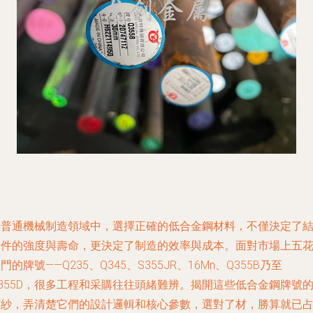
在普通機械制造領域中，選擇正確的低合金鋼材料，不僅決定了
構件的強度與壽命，更決定了制造的效率與成本。面對市場上五
門的牌號——Q235、Q345、S355JR、16Mn、Q355B乃至
355D，很多工程和采購往往頭緒難辨。揭開這些低合金鋼牌號
面紗，弄清楚它們的設計邏輯和核心參數，選對了材，勝算就已