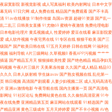
夜寂寞影院
新视觉影视
成人写真福利
欧美内射网址
日本中文字
幕无码
97日穴网
成人免费在线
精品国产免费观看
国产不卡高
清
91av在线播放
91制作传媒
岛国av资源
超碰91资源
国产乱一
乱二乱三
日韩美女直播
91尤物69
蜜桃午夜激情
免费伦理电影
日本电影伦理片
黄瓜视频成人
性爱婷婷
爱豆在线看
麻豆影院爱
爱
成人软件视频
午夜宅男在线
91专区在线
狠狠干欧美
国产三
级国产
国产欧美日韩在线
97五月天婷婷
日韩在线网
91福利社
视频
福利导航
A片三级网站
久草视频8
香蕉APP污视频
艹艹艹
插逼
国产精品五月天
狠狠操欧美性爱
国产绝色精品
精品孕妇无
码视频
午夜A片三级片
天美果冻传媒
久久国产成人精品
精品93
久久久
日本人妖射精
学生妹avav
国产熟女视频在线
乱伦第一
页
韩日视频
高清国产剧观看
人妻少妇视频二区
成人无码高清毛
片
亚洲av激情电影
午夜导航在线
国内主播第一页
国产高清电
影网址
91社区论坛
免费网站黄色在线
久久偷拍高清亚洲
91午
夜在线免费
亚洲精品第五页
麻豆网站在线观看
91精选国产
国
产精品亚洲
黄色三级成年
五月天婷婷爱
国产不卡小视频
AV色