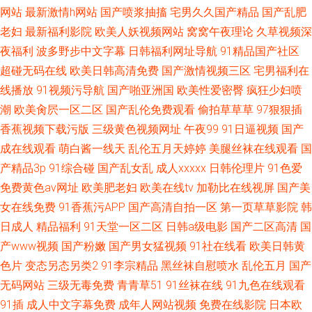
网站
最新激情h网站
国产喷浆抽搐
宅男久久国产精品
国产乱肥
老妇
最新福利影院
欧美人妖视频网站
窝窝午夜理论
久草视频深
夜福利
波多野步中文字幕
日韩福利网址导航
91精品国产社区
超碰无码在线
欧美日韩高清免费
国产激情视频三区
宅男福利在
线播放
91视频污导航
国产啪亚洲国
欧美性爱密臀
疯狂少妇喷
潮
欧美肏屄一区二区
国产乱伦免费观看
偷拍草草草
97狠狠插
香蕉视频下载污版
三级黄色视频网址
午夜99
91日逼视频
国产
成在线观看
萌白酱一线天
乱伦五月天婷婷
美腿丝袜在线观看
国
产精品3p
91综合碰
国产乱女乱
成人xxxxx
日韩伦理片
91色爱
免费黄色av网址
欧美肥老妇
欧美在线tv
加勒比在线视屏
国产美
女在线免费
91香蕉污APP
国产高清自拍一区
第一页草草影院
韩
日成人
精品福利
91天堂一区二区
日韩a级电影
国产二区高清
国
产www视频
国产粉嫩
国产男女猛视频
91社在线看
欧美日韩黄
色片
变态另态另类2
91李宗精品
黑丝袜自慰喷水
乱伦五月
国产
无码网站
三级无毒免费
青青草51
91丝袜在线
91九色在线观看
91插
成人中文字幕免费
成年人网站视频
免费在线影院
日本欧