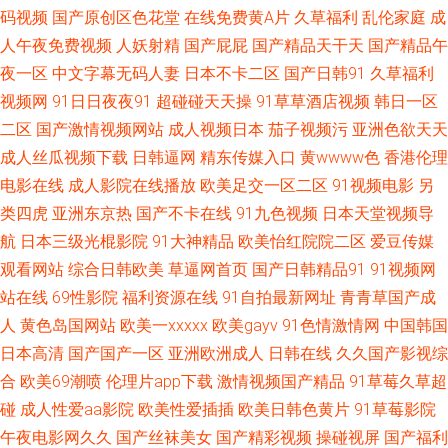
码视频
国产原创区色花堂
在线免费黄A片
久草福利
乱伦家庭
成
人人操碰成人 97爽片 AV狼友社区论坛 91网页免费入口 另类专区综合 超碰
人午夜免费视频
人妖射精
国产屁屁
国产精品天干天
国产精品午
九色111 少妇福利姬91 91大神麻豆精品 啊v网站 久草色福利 欧美性爱做五
夜一区
中文字幕无码人妻
日本不卡二区
国产日韩91
久草福利
视频网
91日日夜夜91
超碰碰天天操
91草草酒店视频
韩日一区
月天 日韩中文欧美网 亚洲AV色色导航 豆花91网 亚洲免费日批视频 www91
二区
国产激情视频网站
成人视频日本
茄子视频污
亚洲色欲天天
成人丝瓜视频下载
日韩逼网
精东传媒入口
黄wwww色
香港伦理
牛 国产56区 九九一AV 欧美日韩免费A级 中文字幕日产av 国产深夜福利 香蕉
电影在线
成人影院在线播放
欧美足交一区二区
91视频电影
另
类四虎
亚洲东京热
国产不卡在线
91九色视频
日本天堂视频导
视频在线网站 91熟妇 成人伊人电影 久草网址 欧美色图网站 日韩无码男人天
航
日本三级光棍影院
91大神精品
欧美怡红院院二区
爱豆传媒
观看网站
综合日韩欧美
草逼网首页
国产日韩精品91
91视频网
堂 在线99超碰 变态另类欧美 国产精品日日夜夜 久草作爱 欧美色图色色 三
站在线
69性影院
福利资源在线
91自拍最新网址
青青草国产成
级网做爱 福利淫导航 美女人人肏 中文AV在看 99超碰资源总站 91理论视频
人
黄色岛国网站
欧美一xxxxx
欧美gayv
91色情激情网
中国韩国
日本高清
国产国产一区
亚洲欧洲成人
日韩在线
久久国产影视综
激情诱惑网站 欧美淫乱一二三区 日韩无码第一页 白丝自慰足交 久久伊人狼
合
欧美69潮喷
伦理片app下载
激情视频国产精品
91草莓久草超
碰
成人性爱aa影院
欧美性爱插插
欧美日韩色黄片
91草莓影院
人 福利社老司机91 女人的天堂网 日韩成性交网在线 中文字幕久久人妻 超碰
午夜电影网久久
国产丝袜美女
国产精彩视频
操碰视屏
国产福利