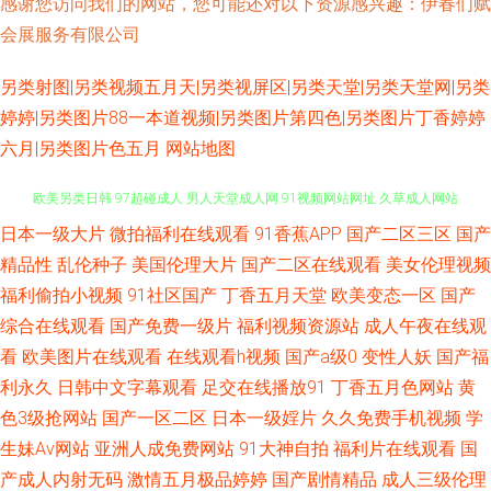
感谢您访问我们的网站，您可能还对以下资源感兴趣：伊春们赋
会展服务有限公司
另类射图|另类视频五月天|另类视屏区|另类天堂|另类天堂网|另类
婷婷|另类图片88一本道视频|另类图片第四色|另类图片丁香婷婷
六月|另类图片色五月
网站地图
日本一级大片
微拍福利在线观看
91香蕉APP
国产二区三区
国产
日韩一级片VV 超碰97在线资源 久久草狠狠爱 深夜福利视频导航 超碰香蕉网
精品性
乱伦种子
美国伦理大片
国产二区在线观看
美女伦理视频
欧美另类日韩 97超碰成人 男人天堂成人网 91视频网站网址 久草成人网站
福利偷拍小视频
91社区国产
丁香五月天堂
欧美变态一区
国产
综合在线观看
国产免费一级片
福利视频资源站
成人午夜在线观
91初夜 激情桃色操 91视频第十页 国产午夜艹逼 午夜剧院 丁香五月官网 人
看
欧美图片在线观看
在线观看h视频
国产a级0
变性人妖
国产福
利永久
日韩中文字幕观看
足交在线播放91
丁香五月色网站
黄
妻超碰 成人高清日色 人妖三级片 爱豆传媒成人电影 欧美性爱日本 91双飞在
色3级抢网站
国产一区二区
日本一级婬片
久久免费手机视频
学
生妹Av网站
亚洲人成免费网站
91大神自拍
福利片在线观看
国
线 国产精品良家 网站黄αva 国永久视频 3级电影下载网站 韩日二三区不卡
产成人内射无码
激情五月极品婷婷
国产剧情精品
成人三级伦理