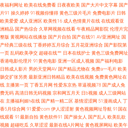
夜福利网址
欧美在线免费看
日夜夜欧美
国产大片中文字幕
国产
拍 99热碰碰热精品 九一自拍网站 午夜性激情 草莓视频深夜 欧美成a 亚洲传
片91
操久婷婷
91视频你懂得
黄色三级片毛片
免费电影片
日韩
欧美爱爱
成人亚洲区
欧美性16
成人色情黄片在线
在线观看亚
媒色图 AV导航网址 国产在线视频 欧美老色比 久草资源子线 五月婷婷影院
洲精品
国产热综合
久草网视频在线看
午夜精品网影院
伦理片完
整版
黄视网站在线播放
国产片自拍
国产在线91
AV亚洲网址
国
AV性爱色 欧美日韩成人色情 尤物色情 东方四虎影院 蜜桃午夜精品 午夜神器
产经典三级在线
丁香婷婷五月综合
五月花亚洲综合
国产影院第
人妻 国产人妻3p自拍 欧美性交片深喉 肏屄日韩网址 欧美色图东方 91社78
一页
乱码欧美孕交
超碰在线艹
日本在线护士
黄色三级免费网址
香港电影伦理片
91黄色电影
亚洲一区成人视频
国产福利电影
四虎 国内超碰 午夜激情久久激情 白丝内射91AV 九一黄站福利导航 微拍88
日韩成人影片
男的天堂网AV
国产精品尤物在
免费a一毛片
欧美
肠交扩张另类
最新亚洲日韩精品
欧美在线视频
免费黄色网址在
福利导航 99欧美不能看 狠狠撸2016 日本在线不卡一区 国产日本91在线 亚
线
主播第一页
丁香五月网
性爱东京热
草逼视频78
国产成人免
费无码
高清日韩无码视频
宗和网五月天
日b视频
成人三级网站
洲黄色在线看
在
主播福利姬h在线
国产精一精二区
基情涩涩网
51漫画成人
丁
香5月综合网
91爱爱com
伊人涩涩射
黄色视频网址导航
91国在
线观看
91最新自拍
黄色软件91
国产操女人
国产乱人
欧美乱欲
视频
超碰吃瓜
久草涩涩
最新在线A片网址
黄色视屏网站
欧美午