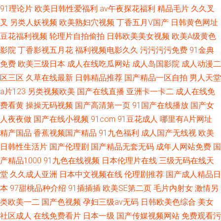
91理论片
欧美日韩性爱福利
av午夜探花福利
精品毛片
久久叉
叉
另类人妖视频
欧美熟妇穴视频
丁香五月V国产
日韩黄色网址
豆花福利视频
轮理片自拍偷拍
日韩欧美美女视频
欧美A级黄色
影院
丁香影视五月花
福利视频电影久久
污污污污免费
91金典
免费
欧美三级日本
成人在线吃瓜网站
成人岛国影院
成人动漫二
区三区
久草在线最新
日韩精品推荐
国产精品一区自拍
男人天堂
a片123
另类视频欧美
国产在线直播
亚洲卡一卡二
成人在线免
费看黄
操操无码视频
国产高清第一页
91国产在线播放
国产女
人夜夜做
国产在线小视频
91com
91豆花成人
哪里有A片网址
精产国品
香蕉视频国产精品
91九色福利
成人国产无线视
欧美
日韩性生活片
国产伦理剧
国产精品无套无码
成年人网站免费
国
产精品1000
91九色在线视频
日本伦理片在线
三级无码在线天
堂
久久成人亚洲
日本中文视频在线
伦理剧推荐
国产成人精品日
本
97甜桃品种介绍
91插插插
欧美SE第二页
毛片内射女
激情另
类欧美一二
国产色视频
孕妇三级av无码
日韩欧美色综合
美女
社区成人
在线免费看片
日本一级
国产传媒视频网站
免费观看污