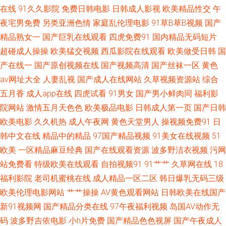
在线
91久久影院
免费日韩电影
日韩成人影视
欧美精品性交
午
草草网 国产视频25页 久久草大香蕉 欧亚影院 午夜影院男人天堂 97超碰天天
夜宅男免费
另类亚洲色情
家庭乱伦理电影
91草B草B视频
国产
精品熟女一
国产巨乳在线观看
四虎免费91
国内精品无码短片
干 成人五月花 韩国成人A级av 欧无不卡 五月丁香综合久久 第一导航福利国
超碰成人操操
欧美猛交视频
西瓜影院在线观看
欧美做受日韩
国
产 久久激五视频网站 日韩小电影院1区 91导航成人 草草影院限制 国产欧美
产在线一
国产原创视频在线
国产视频高清
国产丝袜一区
黄色
av网址大全
人妻乱视
国产成人在线网站
久草视频资源站
综合
伊人 黑丝袜诱惑国产 97操碰在线视频 国产久超碰 老湿机导航 97色色资源站
五月香
成人app在线
四虎试看
91男女
国产男小鲜肉同
福利影
院网站
激情五月天色色
欧美极品电影
日韩成人第一页
国产日韩
精品3d动漫一区 日韩激情色图 亚洲啪在线 国产浮力第一页 天天撸天天操 草
欧美电影
久久机热
成人午夜网
黄色天堂男人
操视频免费91
日
韩中文在线
精品中的精品
97国产精品视频
91美女在线视频
51
草影院亚洲 大香蕉99草 日本A∨网站 熟妇性交 www日本色 日本黄页免费 97
欧美
一区精品麻豆经典
国产在线观看资源
波多野洁衣视频
污网
人人肏 国产日韩成人 欧美熟妇性生活 午夜成人福利社 av大香蕉久久 午夜影
站免费看
特级欧美在线观看
自拍视频91
91艹艹
久草网在线
18
福利影院
老司机蜜桃在线
成人精品一区二区
韩日爆乳无码三级
院307 aa操逼网 狼友超碰 日韩乱轮网站 91官方视频网站 avtt天天干 含羞草
欧美伦理电影网站
艹艹操操
AV黄色观看网站
日韩欧美在线国产
新91视频网
国产精品分类在线
97午夜福利视频
岛国AV动作无
传媒成人 东京热三级 中文字幕9在线看 大香蕉伊人干 免费18 午夜成人 91一
码
波多野吉依电影
小h片免费
国产精品色色视屏
国产午夜成人