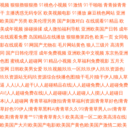
视频
狠狠擼狠狠擼
91桃色小视频
91激情
91干啪啪
青青操青青
干
主播诱惑无码专区
欧美视频电影
91播放
麻豆桃色网站
亚洲
欧美国产另类
欧美伦理另类
国产刺激对白
在线观看91精品
欧
美成年视频
操碰操揉
成人微拍福利导航
亚洲欧美国产日韩
成年
在线观看免费
岛国精品在线播放
狠狠撸第四色
欧美一页
女同电
影在线观看
91网国产尤物在
毛片网站黄色
狼人三级片
高清男
同
国产日韩伦理淫
成年免费视频
亚洲欧美中文视频
东京热亚洲
色图
蜜桃成人超碰网
91精品小视频
久草福利免费视影
五月天
堂网
日韩欧美男女爱
玖玖视频|玖玖一区|玖玖伊人|玖玖资源色|
玖玖资源站无码|玖资源综合|快播色图|狼干毛片|狼干伊人|狼人草
逼
人人|人人超干|人人超碰精品在线|人人超碰免费|人人超碰免费
AV|人人超碰免费在线|人人超碰碰|人人超碰人人摸|人人超碰日
本|人人超碰网
青青草福利微拍|青青草福利资源|青青草好色|青青
草好色99伊人|青青草黑料A|青青草久久99|青青草男人av|青青草
欧美|青青草青艹97|青青草青久9
欧美高清一区二|欧美高清在线|
欧美国产大片|欧美国产电影|欧美国产黄色|欧美国产激情二|欧美