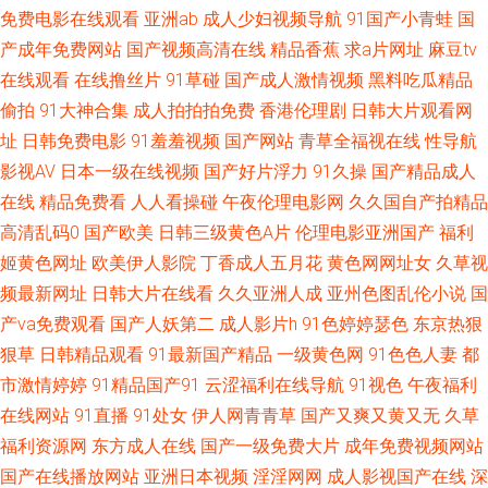
免费电影在线观看
亚洲ab
成人少妇视频导航
91国产小青蛙
国
97色色综合网 国产专区一 欧美老女人 午夜影院黄色 成人喷水www 美女操
产成年免费网站
国产视频高清在线
精品香蕉
求a片网址
麻豆tv
在线观看
在线撸丝片
91草碰
国产成人激情视频
黑料吃瓜精品
逼网站 亚洲国产精华 欧美无毒在线 91资源网址 成人中文字幕一区 人妖ts在
偷拍
91大神合集
成人拍拍拍免费
香港伦理剧
日韩大片观看网
线 91欧美色色 欧美一二 国产不卡一区 91美网站 久久在6国 國內精品區在綫
址
日韩免费电影
91羞羞视频
国产网站
青草全福视在线
性导航
影视AV
日本一级在线视频
国产好片浮力
91久操
国产精品成人
人人操网 国产精品第八页 91官网 含羞草AV女激情 人妖网站 69AV电影院 成
在线
精品免费看
人人看操碰
午夜伦理电影网
久久国自产拍精品
高清乱码0
国产欧美
日韩三级黄色A片
伦理电影亚洲国产
福利
人豆花社区亚洲 欧美强奸第八页 亚洲色图成人套图 AV无码导航 欧美A片在
姬黄色网址
欧美伊人影院
丁香成人五月花
黄色网网址女
久草视
频最新网址
日韩大片在线看
久久亚洲人成
亚州色图乱伦小说
国
线观看 亚洲一区日韩欧美 成人深夜福利导航 久久国产高潮久久 色偷偷影院
产va免费观看
国产人妖第二
成人影片h
91色婷婷瑟色
东京热狠
狠草
日韩精品观看
91最新国产精品
一级黄色网
91色色人妻
都
99热都是精品 麻豆三级视频 午夜福利AV网站 97资源网站首页 国产特级直播
市激情婷婷
91精品国产91
云涩福利在线导航
91视色
午夜福利
中文字幕三级伦理 东方欧美色图 日韩成人无码A片 99视频资源总站 久久影
在线网站
91直播
91处女
伊人网青青草
国产又爽又黄又无
久草
福利资源网
东方成人在线
国产一级免费大片
成年免费视频网站
视新址 婷婷激情香啪啪 91新网址 国产精品肏屄电影 欧美性一区 亚洲伦理自
国产在线播放网站
亚洲日本视频
淫淫网网
成人影视国产在线
深