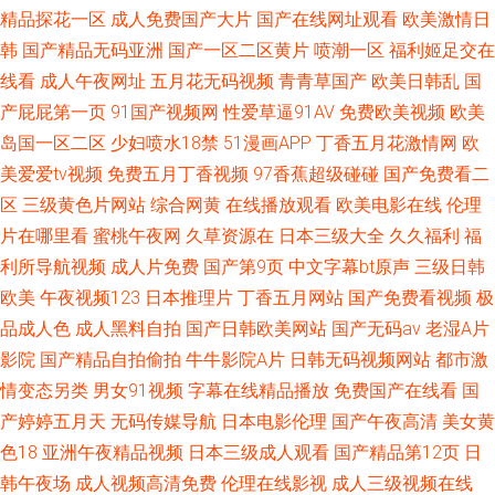
精品探花一区
成人免费国产大片
国产在线网址观看
欧美激情日
韩
国产精品无码亚洲
国产一区二区黄片
喷潮一区
福利姬足交在
线看
成人午夜网址
五月花无码视频
青青草国产
欧美日韩乱
国
产屁屁第一页
91国产视频网
性爱草逼91AV
免费欧美视频
欧美
岛国一区二区
少妇喷水18禁
51漫画APP
丁香五月花激情网
欧
美爱爱tv视频
免费五月丁香视频
97香蕉超级碰碰
国产免费看二
区
三级黄色片网站
综合网黄
在线播放观看
欧美电影在线
伦理
片在哪里看
蜜桃午夜网
久草资源在
日本三级大全
久久福利
福
利所导航视频
成人片免费
国产第9页
中文字幕bt原声
三级日韩
欧美
午夜视频123
日本推理片
丁香五月网站
国产免费看视频
极
品成人色
成人黑料自拍
国产日韩欧美网站
国产无码av
老湿A片
影院
国产精品自拍偷拍
牛牛影院A片
日韩无码视频网站
都市激
情变态另类
男女91视频
字幕在线精品播放
免费国产在线看
国
产婷婷五月天
无码传媒导航
日本电影伦理
国产午夜高清
美女黄
色18
亚洲午夜精品视频
日本三级成人观看
国产精品第12页
日
韩午夜场
成人视频高清免费
伦理在线影视
成人三级视频在线