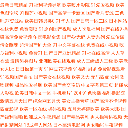
最新日韩精品
91福利视频导航
欧美喷水影院
91爱爱视频
欧美
桃色 东京热AV情趣 在线视频第6页 国产又大 欧美性交CBT 亚洲AV另类 97超
色图论坛
91榴莲小视频
国产高清一卡新区
国产看片资源
二色
吧97资源站
欧美日韩另类0
91华人
国产日韩一区二区
日本网站
碰婷婷 国产综合三级 青青操久操视频 午夜在线电影 91诱惑 九一香蕉网 欧
在线免费
免费潮喷
91原创国产视频
成人吃瓜福利
国产在线9
操
洲Au麻豆 五月婷婷色情 91蜜桃破 成人性交生活影视 久草精品在线 四虎日
碰高清免费视频
午夜电影全集
国产AV无码
人妻系列
爱豆传媒
倩女幽魂
超清国产剧大全
91中文字幕在线
免费在线小视频
吃
韩色图 精东毛片 日韩av社区 综合性交网 人妖资源网站 综合另类首页 超碰日
瓜福利小视频
免费91
国产日产亚洲精品
91社在线高清
人人草
香蕉
激情另类图片
亚洲欧美在线观看
成人三级成人三级
欧美老
熟在线 黄色视频网址大全 人人干人人操网 91国产品精 福利传媒 欧美浮力
女人bb
日日操第一页
91网豆花视频
91福利剧场
免费影视观看
91视频国产自拍
国产美女在线视频
欧美又大
无码四虎
女同激
五月天午夜福利 91亚洲夜色看片 国产精品夜夜 免费的肏屄网址 四虎性爱欧
吻视频
极品性爱导航
欧美国产拳交喷奶
中文字幕第三页
超碰成
人影视
欧美日韩中文一区
手机看片1204
91色快播
福利撸影院
美 91免费视频在线 韩国三级入口 日本偷拍五区 91福利社区 AV导航福利院
激情五月天国产
综合网五月天
美女主播青草
国产高清不卡视频
午夜久久电影 超碰青草 久久超碰碰碰 最新国产113页 福利看片 老湿机午夜
四虎影视
欧美一区在线
操碰视频
五月天婷婷欧美
欧美大BB
国
产福利啪啪
欧洲成人午夜精品
国产精品美乳
男人操蜜桃视频
无
剧场 五月花AV在线 97色色婷婷 狠狠久久精品L 青青操在线 亚洲春色小说网
码射精网站
18成年人网站
日本高清电影网
男女啪啪午夜视频