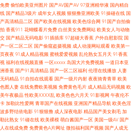
免费
偷怕欧美亚州图片
国产AV国产AV
97亚洲精华液
国内精自
午夜剧场欧美 超碰97狠狠肏 海角社区最新网址 九九草在线碰视频 激情视频
线
国产精品3级片
成年女人视频
狠狠撸亚洲欧美
91操碰在线
国
免费看 日本黄色 www热9 狠狠狠日 男人超碰 日韩精品色综欧美 操逼大片韩
产高清精品二区
国产欧美在线视频
欧美色综合网
91国产自拍偷
拍
香蕉911
花蝴蝶看片免费
白丝美女免费网站
欧美女人与动物
国 欧美肏屄精品区别 在线观看阿V 黄色视屏网站 婷婷综合色色网 91精品视
交
国产精品无码电影
91插插库
97超碰大香蕉
户外自慰影院
国
产一区二区二区
国产偷窥盗摄视频
成人动漫网站观看
欧美第一
频蓝莓 国产精品熟女一区 青娱乐日夜操 午夜黄色影院 91熟女视频 大香蕉资
页夜夜
91成人精品视频
蜜桃爱爱视频
乱伦熟女五月天
91香蕉
视
福利在线视频直播
一区xxxxx
岛国大片免费视频
一道日本亚
源共享 欧美专区一 91看双飞片 变态另类调教 国产在线A秀秀 欧美3级 日韩
洲香蕉
国产91高清精品
国产一区二区福利
伦理在线播放
人妻
无码精品
91自拍在线观看
国产一级片内射
夜夜骑青青草
欧美
AV网页 ts互干 欧美韩日综日日骚 亚洲龙1级a片 成人小电影91 海角天涯人与
色图人妻
在线免费欧美视频
免费黄色毛片
成人精品无码视频
欧
兽 欧美十专区 91视屏黄 成人奭片 黄色美女视频 免费一二三区 草草影院三
美午夜极品
性欧美ⅩⅩⅩⅩ乱
欧美色色六月天
91影视网
午夜伦不
卡
加勒比性爱网
青草国产在线视频
亚洲国产精品导航
欧美色淫
区四区 久草在线免费福利 亚洲免费视频小说 极品91视频 欧美午夜剧场 深夜
波多野结依电影
91狠狠撸
成人深夜电影
精品国产美女剃毛
加
勒比熟女
91碰在线
欧美裸模
萌白酱国产一区
美国一级AV
国产
老司机网站 精品久久综合日 丝袜少妇足交 午夜影院欧美 www久草 国产A√
人在线成免费
免费黄色A片网址
微拍福利国产视频
国产人成无