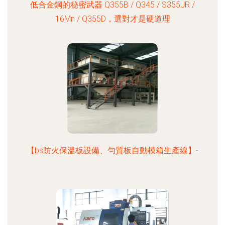
低合金鋼的秘密武器 Q355B / Q345 / S355JR /
16Mn / Q355D，選對才是硬道理
【bs防火保溫板設備、勻質板自動模箱生產線】-