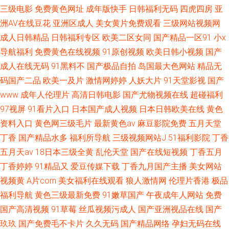
三级电影
免费黄色网址
成年版快手
日韩福利无码
四虎四房
亚
洲AV在线豆花
亚洲区成人
美女黄片免费观看
三级网站视频网
成人日韩精品
日韩福利专区
欧美二区女同
国产精品一区91
小x
导航福利
免费黄色在线视频
91原创视频
欧美日韩小视频
国产
成人在线无码
91黑料不
国产极品自拍
岛国最大色网站
精品无
码国产二品
欧美一及片
激情网婷婷
人妖大片
91天堂影视
国产
www
成年人伦理片
高清日韩电影
国产尤物视频在线
超碰福利
97视屏
91看片入口
日本国产成人视频
日本日韩欧美在线
黄色
资料入口
黄色网三级毛片
最新黄色av
麻豆影院免费
五月天堂
丁香
国产精品水多
福利所导航
三级视频网站J
51福利影院
丁香
五月天av
18日本三级全黄
乱伦天堂
国产在线短视频
丁香五月
丁香婷婷
91精品又
爱豆传媒下载
丁香九月国产主播
美女网站
视频黄
A片com
美女福利在线观看
狼人激情网
伦理片香港
极品
福利导航
黄色三级最新免费
91嫩草国产
午夜成年人网站
免费
国产高清视频
91草莓
丝瓜视频污成人
国产亚洲视品在线
国产
玖玖
国产免费毛不卡片
久久无码
国产精品网络
孕妇无码在线