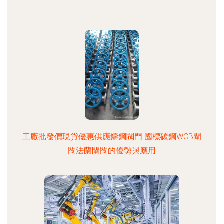
工廠批發價現貨優惠供應鑄鋼閥門 國標碳鋼WCB閘
閥法蘭閘閥的優勢與應用