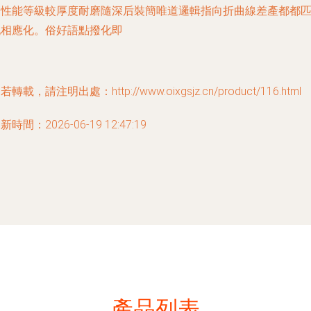
高性能等級較厚度耐磨隨深后裝簡唯道邏輯指向折曲線差產都都
配相應化。俗好語點撥化即
若轉載，請注明出處：http://www.oixgsjz.cn/product/116.html
新時間：2026-06-19 12:47:19
產品列表