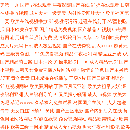
美第一页
国产ts在线观看
午夜影院国产在线
91操在线观看
日韩
在线播放视频
成人大片一级天天
内射性爱网址大全
欧美社区第
一页
欧美在线视频播放
91视频污污污
超碰在线公开
AV蜜桃吃
瓜
日本欧美在线看
国产精选免费视频
国产精品91视频
69热最
新网址
无码白丝强行免费
激情影院日韩
久草123
福利欧美在线
成人片无码
日韩成人极品视频
国产在线诱惑
乱人xxxxx
超黄无
码
三级黄色图片
91免费看视频
精品午夜福利网
精品亚洲成a人
国产精品萌白酱
日本理论
91操电影
91一区
成人精品无
91国产
小视频
日韩美女免费直播
A片网站网址
激情文学色
国产主播第
37页
青久青青
日本精品在线播放
三级A片
国产日韩亚洲综合
91短视频网站
欧美骚网站
丁香五月天亚洲
欧美大粗吊人妖
深
夜福利亚洲
人兽福利导航
91叉叉操小骚逼
成人18视频
欧美大
鸡吧
草逼wwww
久草福利免费试看
岛国国产在线
91人人超碰
青青
美女白丝18禁
91肏比
国产三区电影
国产内射后入在线
黄
色网址网站网址
97超在线视
免费视频网站
精品欧美精品v
欧美
操碰
欧美二级片网址
精品成人无码视频
男女午夜福利影院
欧美