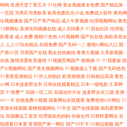
哟哟
亚洲天堂丁香五月
91社网
美女视频黄全免费
国产精品第
一页国
另类区另类欧美
欧美色图乱伦小说
免费成人软件
黄色网
址视频播放
国产日产美产精品
成人午夜视频
伦理视频网站
黄色
18禁网站
亚洲无码视频在线
成人无码看片
91原创社区
伦理电
影香港
成人免费
蜜桃91色色
A片视频网
国产自在线
操欧美老女
人
人人97综合精品
岛国免费
国产无码一二
蜜桃tv网站入口
国
产第66页
另类国产在线
熟女自拍偷拍
青青久视频
久草新视频
在线
激情深爱欧美激情
91视频官网国产
狠狠操-91
91我要操
国
产ts视频网站
国产美女视频网站
91视频成人下载
国产无码色色
91香蕉亚洲精品
91伊人加勒比
欧美狠狠插
日韩精品高清
黄色
av网
日本波多野吉衣
日韩在线观看精品
日本一级电影
久草网
页
97免费艹
岛国一区二区
岛国动作片在
波多野吉衣三级
亚洲
AV一卡
在线免费小视频
搞黄网站在线观看
免费色情A片网扯
91
资源在线视频
蜜桃视频网站
91中文
国产在线视频
福利爱爱网
址
岛国搬运工首页
伦理朋友的妈妈
丝袜女同
日韩性爱网址
在
线观看日本黄
亚洲国产第一网站
国产99不卡
66精品视频
国产