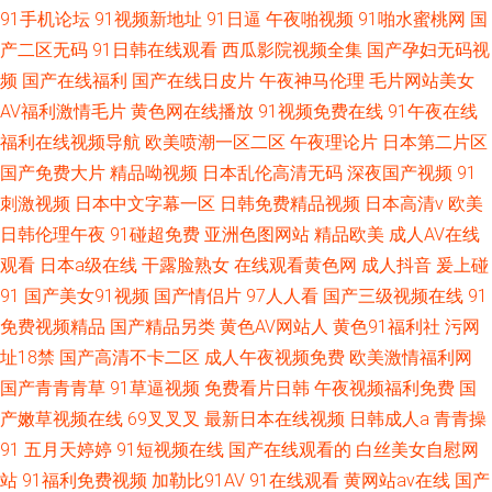
91手机论坛
91视频新地址
91日逼
午夜啪视频
91啪水蜜桃网
国
产二区无码
91日韩在线观看
西瓜影院视频全集
国产孕妇无码视
频
国产在线福利
国产在线日皮片
午夜神马伦理
毛片网站美女
AV福利激情毛片
黄色网在线播放
91视频免费在线
91午夜在线
福利在线视频导航
欧美喷潮一区二区
午夜理论片
日本第二片区
国产免费大片
精品呦视频
日本乱伦高清无码
深夜国产视频
91
刺激视频
日本中文字幕一区
日韩免费精品视频
日本高清v
欧美
日韩伦理午夜
91碰超免费
亚洲色图网站
精品欧美
成人AV在线
观看
日本a级在线
干露脸熟女
在线观看黄色网
成人抖音
爰上碰
91
国产美女91视频
国产情侣片
97人人看
国产三级视频在线
91
免费视频精品
国产精品另类
黄色AV网站人
黄色91福利社
污网
址18禁
国产高清不卡二区
成人午夜视频免费
欧美激情福利网
国产青青青草
91草逼视频
免费看片日韩
午夜视频福利免费
国
产嫩草视频在线
69叉叉叉
最新日本在线视频
日韩成人a
青青操
91
五月天婷婷
91短视频在线
国产在线观看的
白丝美女自慰网
站
91福利免费视频
加勒比91AV
91在线观看
黄网站av在线
国产